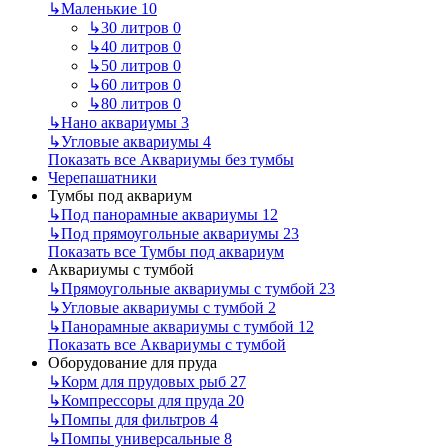
↳
Маленькие
10
↳
30 литров
0
↳
40 литров
0
↳
50 литров
0
↳
60 литров
0
↳
80 литров
0
↳
Нано аквариумы
3
↳
Угловые аквариумы
4
Показать все Аквариумы без тумбы
Черепашатники
Тумбы под аквариум
↳
Под панорамные аквариумы
12
↳
Под прямоугольные аквариумы
23
Показать все Тумбы под аквариум
Аквариумы с тумбой
↳
Прямоугольные аквариумы с тумбой
23
↳
Угловые аквариумы с тумбой
2
↳
Панорамные аквариумы с тумбой
12
Показать все Аквариумы с тумбой
Оборудование для пруда
↳
Корм для прудовых рыб
27
↳
Компрессоры для пруда
20
↳
Помпы для фильтров
4
↳
Помпы универсальные
8