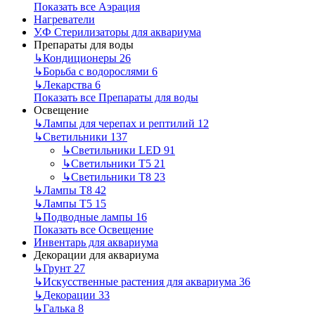
Показать все Аэрация
Нагреватели
У.Ф Стерилизаторы для аквариума
Препараты для воды
↳
Кондиционеры
26
↳
Борьба с водорослями
6
↳
Лекарства
6
Показать все Препараты для воды
Освещение
↳
Лампы для черепах и рептилий
12
↳
Светильники
137
↳
Светильники LED
91
↳
Светильники Т5
21
↳
Светильники Т8
23
↳
Лампы Т8
42
↳
Лампы Т5
15
↳
Подводные лампы
16
Показать все Освещение
Инвентарь для аквариума
Декорации для аквариума
↳
Грунт
27
↳
Искусственные растения для аквариума
36
↳
Декорации
33
↳
Галька
8