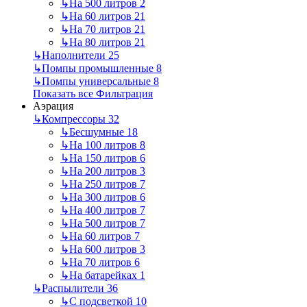
↳
На 500 литров
2
↳
На 60 литров
21
↳
На 70 литров
21
↳
На 80 литров
21
↳
Наполнители
25
↳
Помпы промышленные
8
↳
Помпы универсальные
8
Показать все Фильтрация
Аэрация
↳
Компрессоры
32
↳
Бесшумные
18
↳
На 100 литров
8
↳
На 150 литров
6
↳
На 200 литров
3
↳
На 250 литров
7
↳
На 300 литров
6
↳
На 400 литров
7
↳
На 500 литров
7
↳
На 60 литров
7
↳
На 600 литров
3
↳
На 70 литров
6
↳
На батарейках
1
↳
Распылители
36
↳
С подсветкой
10