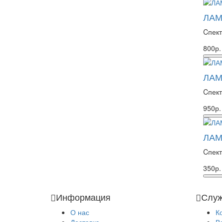
ЛАМ
Cпект
800р.
ЛАМ
Cпект
950р.
ЛАМ
Cпект
350р.
Информация
Служ
О нас
К